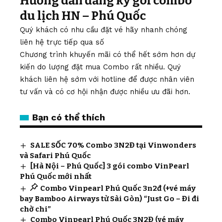
Hướng dẫn đăng ký gói combo
du lịch HN – Phú Quốc
Quý khách có nhu cầu đặt vé hãy nhanh chóng
liên hệ trực tiếp qua số
Chương trình khuyến mãi có thể hết sớm hơn dự
kiến do lượng đặt mua Combo rất nhiều. Quý
khách liên hệ sớm với hotline để được nhân viên
tư vấn và có cơ hội nhận được nhiều ưu đãi hơn.
Bạn có thể thích
SALE SỐC 70% Combo 3N2Đ tại Vinwonders
và Safari Phú Quốc
[Hà Nội – Phú Quốc] 3 gói combo VinPearl
Phú Quốc mới nhất
Combo Vinpearl Phú Quốc 3n2đ (+vé máy
bay Bamboo Airways từ Sài Gòn) “Just Go – Đi đi
chờ chi”
Combo Vinpearl Phú Quốc 3N2Đ (vé máy