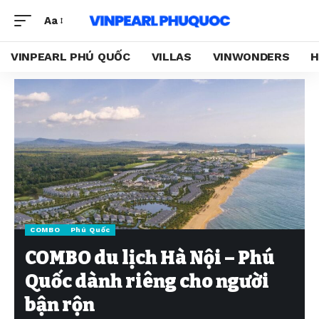
Aa
VINPEARL PHÚ QUỐC
VILLAS
VINWONDERS
H
COMBO
Phú Quốc
COMBO du lịch Hà Nội – Phú
Quốc dành riêng cho người
bận rộn