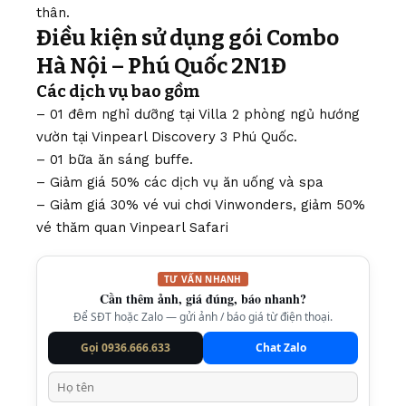
thân.
Điều kiện sử dụng gói Combo
Hà Nội – Phú Quốc 2N1Đ
Các dịch vụ bao gồm
– 01 đêm nghỉ dưỡng tại Villa 2 phòng ngủ hướng
vườn tại Vinpearl Discovery 3 Phú Quốc.
– 01 bữa ăn sáng buffe.
– Giảm giá 50% các dịch vụ ăn uống và spa
– Giảm giá 30% vé vui chơi Vinwonders, giảm 50%
vé thăm quan Vinpearl Safari
TƯ VẤN NHANH
Cần thêm ảnh, giá đúng, báo nhanh?
Để SĐT hoặc Zalo — gửi ảnh / báo giá từ điện thoại.
Gọi 0936.666.633
Chat Zalo