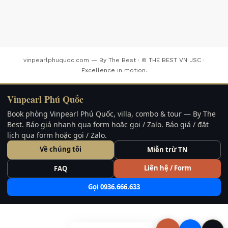
vinpearlphuquoc.com — By The Best · © THE BEST VN JSC ·
Excellence in motion.
Vinpearl Phú Quốc
Book phòng Vinpearl Phú Quốc, villa, combo & tour — By The
Best. Báo giá nhanh qua form hoặc gọi / Zalo. Báo giá / đặt
lịch qua form hoặc gọi / Zalo.
Về chúng tôi
Miễn trừ TN
Liên hệ / Form
FAQ
Gọi 0936.666.633