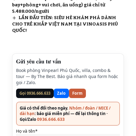
bay+phòng+ vui chơi, ăn uống) giá chỉ từ
5.488.000/người
LẦN ĐẦU TIÊN: SIÊU HÈ KHÁM PHÁ DÀNH
CHO TRẺ KHẮP VIỆT NAM TẠI VINOASIS PHÚ
QUỐC!
Gửi yêu cầu tư vấn
Book phòng Vinpearl Phú Quốc, villa, combo &
tour — By The Best. Báo giá nhanh qua form hoặc
gọi / Zalo.
Gọi 0936.666.633
Zalo
Form
Giá có thể đổi theo ngày.
Nhóm / đoàn / MICE /
dài hạn
: báo giá miễn phí — để lại thông tin ·
0936.666.633
Gọi/Zalo
Họ và tên*