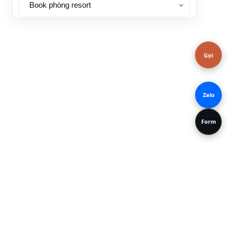
Ghi chú
Gọi
Zalo
Form