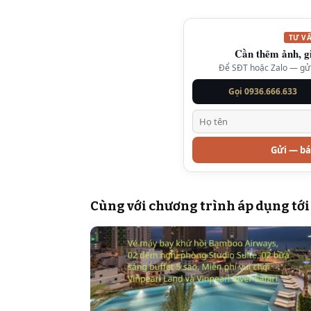
TƯ V
Cần thêm ảnh, g
Để SĐT hoặc Zalo — gửi 
Gọi 0936.666.633
Gửi — bá
Cùng với chương trình áp dụng tới