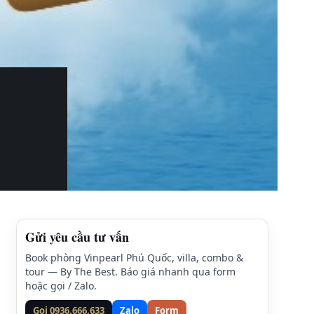
Gửi yêu cầu tư vấn
Book phòng Vinpearl Phú Quốc, villa, combo &
tour — By The Best. Báo giá nhanh qua form
hoặc gọi / Zalo.
Gọi 0936.666.633
Zalo
Form