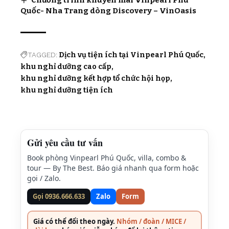
Chương trình khuyến mãi Vinpearl Phú
Quốc- Nha Trang dòng Discovery – VinOasis
TAGGED:
Dịch vụ tiện ích tại Vinpearl Phú Quốc
khu nghỉ dưỡng cao cấp
khu nghỉ dưỡng kết hợp tổ chức hội họp
khu nghỉ dưỡng tiện ích
Gửi yêu cầu tư vấn
Book phòng Vinpearl Phú Quốc, villa, combo &
tour — By The Best. Báo giá nhanh qua form hoặc
gọi / Zalo.
Gọi 0936.666.633
Zalo
Form
Giá có thể đổi theo ngày.
Nhóm / đoàn / MICE /