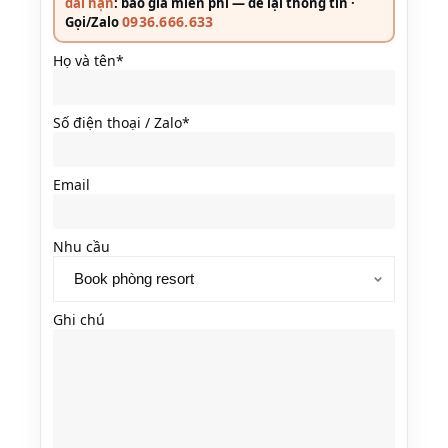
dài hạn
: báo giá miễn phí — để lại thông tin ·
0936.666.633
Gọi/Zalo
Họ và tên*
Số điện thoại / Zalo*
Email
Nhu cầu
Ghi chú