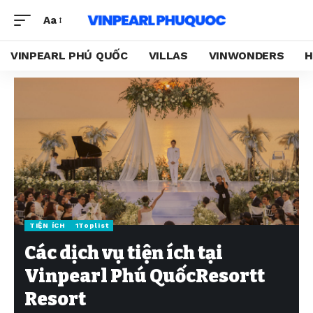
Aa
VINPEARL PHÚ QUỐC
VILLAS
VINWONDERS
H
TIỆN ÍCH
1Toplist
Các dịch vụ tiện ích tại
Vinpearl Phú QuốcResortt
Resort