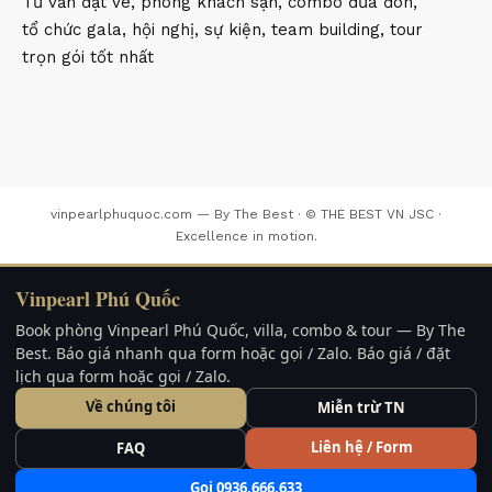
Tư vấn đặt vé, phòng khách sạn, combo đưa đón,
tổ chức gala, hội nghị, sự kiện, team building, tour
trọn gói tốt nhất
vinpearlphuquoc.com — By The Best · © THE BEST VN JSC ·
Excellence in motion.
Vinpearl Phú Quốc
Book phòng Vinpearl Phú Quốc, villa, combo & tour — By The
Best. Báo giá nhanh qua form hoặc gọi / Zalo. Báo giá / đặt
lịch qua form hoặc gọi / Zalo.
Về chúng tôi
Miễn trừ TN
Liên hệ / Form
FAQ
Gọi 0936.666.633