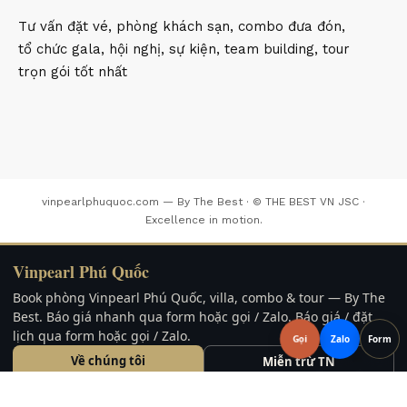
Tư vấn đặt vé, phòng khách sạn, combo đưa đón,
tổ chức gala, hội nghị, sự kiện, team building, tour
trọn gói tốt nhất
vinpearlphuquoc.com — By The Best · © THE BEST VN JSC ·
Excellence in motion.
Vinpearl Phú Quốc
Book phòng Vinpearl Phú Quốc, villa, combo & tour — By The
Best. Báo giá nhanh qua form hoặc gọi / Zalo. Báo giá / đặt
lịch qua form hoặc gọi / Zalo.
Gọi
Zalo
Form
Về chúng tôi
Miễn trừ TN
Liên hệ / Form
FAQ