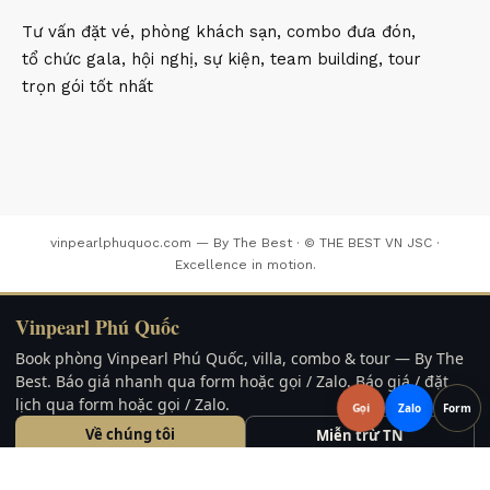
Tư vấn đặt vé, phòng khách sạn, combo đưa đón,
tổ chức gala, hội nghị, sự kiện, team building, tour
trọn gói tốt nhất
vinpearlphuquoc.com — By The Best · © THE BEST VN JSC ·
Excellence in motion.
Vinpearl Phú Quốc
Book phòng Vinpearl Phú Quốc, villa, combo & tour — By The
Best. Báo giá nhanh qua form hoặc gọi / Zalo. Báo giá / đặt
lịch qua form hoặc gọi / Zalo.
Gọi
Zalo
Form
Về chúng tôi
Miễn trừ TN
Liên hệ / Form
FAQ