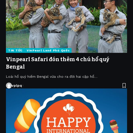
TIN TỨC
VinPearl Land Phú Quốc
Vinpearl Safari đón thêm 4 chú hổ quý
Bengal
Loài hổ quý hiếm Bengal vừa cho ra đời hai cặp hổ…
vplpq