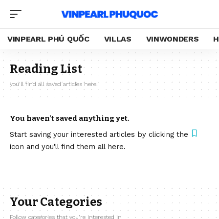
VINPEARL PHÚ QUỐC
VILLAS
VINWONDERS
H
Reading List
you'll find all saved articles here.
You haven't saved anything yet.
Start saving your interested articles by clicking the
icon and you'll find them all here.
Your Categories
Follow categories that you're interested in