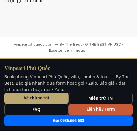
trọn gói tốt nhất
vinpearlphuquoc.com — By The Best · © THE BEST VN JSC ·
Excellence in motion.
Vinpearl Phú Quốc
Book phòng Vinpearl Phú Quốc, villa, combo & tour — By The
Best. Báo giá nhanh qua form hoặc gọi / Zalo. Báo giá / đặt
lịch qua form hoặc gọi / Zalo.
Về chúng tôi
Miễn trừ TN
Liên hệ / Form
FAQ
Gọi 0936.666.633