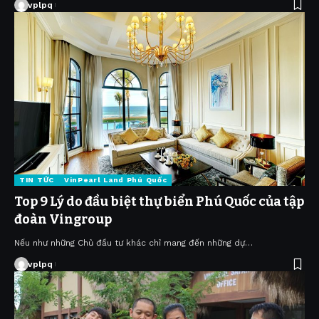
vplpq
TIN TỨC
VinPearl Land Phú Quốc
Top 9 Lý do đầu biệt thự biển Phú Quốc của tập
đoàn Vingroup
Nếu như những Chủ đầu tư khác chỉ mang đến những dự…
vplpq