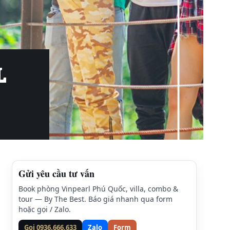
L
Gửi yêu cầu tư vấn
Book phòng Vinpearl Phú Quốc, villa, combo &
tour — By The Best. Báo giá nhanh qua form
hoặc gọi / Zalo.
Gọi 0936.666.633
Zalo
Form