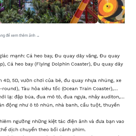
ang để xem thêm ảnh →
m giác mạnh: Cá heo bay, Đu quay dây văng, Đu quay
op), Cá heo bay (Flying Dolphin Coaster), Đu quay dây
m 4D, 5D, vườn chơi của bé, đu quay nhựa nhúng, xe
-round), Tàu hỏa siêu tốc (Ocean Train Coaster),…
ới lạ: đập búa, đua mô tô, đua ngựa, nhảy auditon,…
ận động như ô tô nhún, nhà banh, cầu tuột, thuyền
chiêm ngưỡng những kiệt tác điện ảnh và đưa bạn vao
 thể dịch chuyển theo bối cảnh phim.