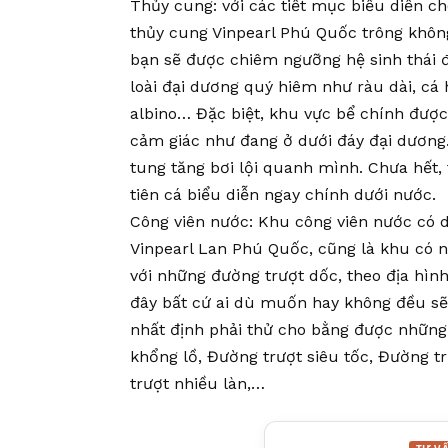
Thủy cung: với các tiết mục biểu diễn ch
thủy cung Vinpearl Phú Quốc trông khôn
bạn sẽ được chiêm ngưỡng hệ sinh thái 
loài đại dương quý hiêm như ràu dài, cá
albino… Đặc biệt, khu vực bể chính được 
cảm giác như đang ở dưới đáy đại dương
tung tăng bơi lội quanh mình. Chưa hế
tiên cá biểu diễn ngay chính dưới nước.
Công viên nước: Khu công viên nước có di
Vinpearl Lan Phú Quốc, cũng là khu có nh
với những đường trượt dốc, theo địa hình
đây bất cứ ai dù muốn hay không đều sẽ b
nhất định phải thử cho bằng được những
khổng lồ, Đường trượt siêu tốc, Đường t
trượt nhiều làn,…