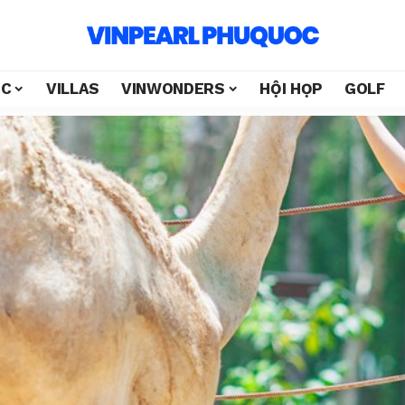
ỐC
VILLAS
VINWONDERS
HỘI HỌP
GOLF