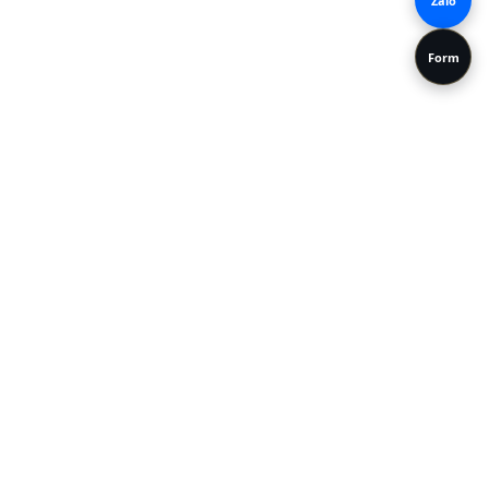
Zalo
Form