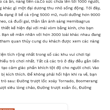
o cá ăn, nàng tiên cá.Có sức chứa lên tới 1000 người,
g khác gì một đại dương thu nhỏ sống động. Tới đây,
đa dạng ở bể cá rộng 5000 m2, nuôi dưỡng hơn 9000
 heo, cá đuối gai, thằn lằn ánh sáng Hemibagrus
thiết kế hiện đại với mái vòm bằng kinh, cho bạn
. Bạn sẽ mãn nhãn với hơn 3000 loài khác nhau đang
t, tham quan thủy cung du khách được xem các nàng
ện tích rộng nhất trong số các khu vui chơi tại
iều trò chơi nhất. Tất cả các trò ở đây đều gắn liền
 tạo cảm giác phấn khích tột độ cho người chơi. Vào
ị kích thích. Để không phải hối hận khi ra về, bạn
 trò sau: Đường trượt lốc xoáy Tornado, Boomerang
rượt siêu lòng chảo, Đường trượt xoắn ốc, Đường