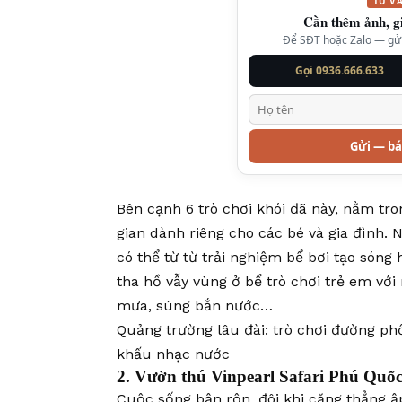
TƯ V
Cần thêm ảnh, g
Để SĐT hoặc Zalo — gửi 
Gọi 0936.666.633
Gửi — bá
Bên cạnh 6 trò chơi khói đã này, nằm tr
gian dành riêng cho các bé và gia đình.
có thể từ từ trải nghiệm bể bơi tạo són
tha hồ vẫy vùng ở bể trò chơi trẻ em với
mưa, súng bắn nước…
Quảng trường lâu đài: trò chơi đường ph
khấu nhạc nước
2. Vườn thú Vinpearl Safari Phú Quốc 
Cuộc sống bận rộn, đôi khi căng thẳng ậ