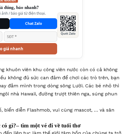
ẤN NHANH
iá đúng, báo nhanh?
ảnh / báo giá từ điện thoại.
Chat Zalo
Quét Zalo
o giá nhanh
ong khuôn viên khu công viên nước còn có cả không
 Nếu không đủ sức can đảm để chơi các trò trên, bạn
g hay đắm mình trong dòng sông Lười. Các bé nhỏ thì
 ngôi nhà Hawaii, đường trượt thiên nga, súng phun
ố, biển diễn Flashmob, vui cùng mascot, … và sân
có gì?– tìm một vé đi về tuổi thơ
p đến liên tục làm thế giới tâm hồn của chúng ta trở