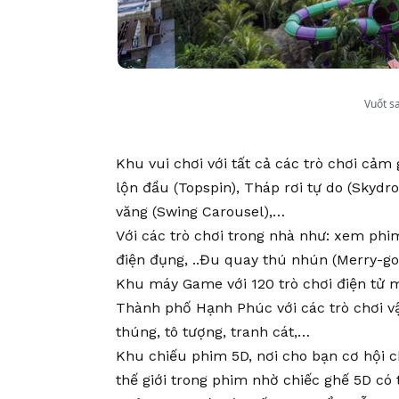
Vuốt s
Khu vui chơi với tất cả các trò chơi cả
lộn đầu (Topspin), Tháp rơi tự do (Skydr
văng (Swing Carousel),…
Với các trò chơi trong nhà như: xem phi
điện đụng, ..Đu quay thú nhún (Merry-go
Khu máy Game với 120 trò chơi điện tử m
Thành phố Hạnh Phúc với các trò chơi v
thúng, tô tượng, tranh cát,…
Khu chiếu phim 5D, nơi cho bạn cơ hội 
thế giới trong phim nhờ chiếc ghế 5D có