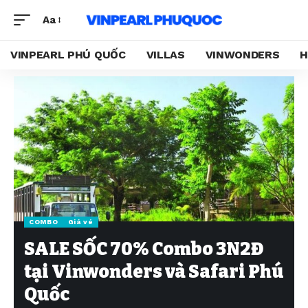
Aa
VINPEARL PHÚ QUỐC
VILLAS
VINWONDERS
H
COMBO
Giá vé
SALE SỐC 70% Combo 3N2Đ
tại Vinwonders và Safari Phú
Quốc