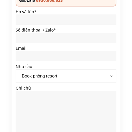
0936.666.633
Gọi/Zalo
Họ và tên*
Số điện thoại / Zalo*
Email
Nhu cầu
Ghi chú