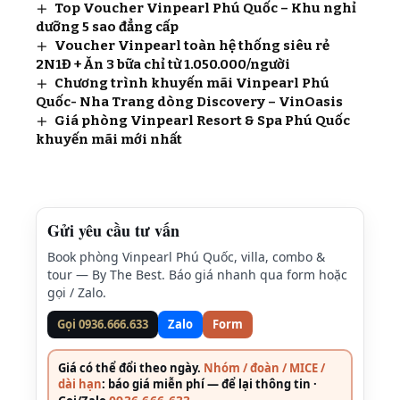
Top Voucher Vinpearl Phú Quốc – Khu nghỉ
dưỡng 5 sao đẳng cấp
Voucher Vinpearl toàn hệ thống siêu rẻ
2N1Đ + Ăn 3 bữa chỉ từ 1.050.000/người
Chương trình khuyến mãi Vinpearl Phú
Quốc- Nha Trang dòng Discovery – VinOasis
Giá phòng Vinpearl Resort & Spa Phú Quốc
khuyến mãi mới nhất
Gửi yêu cầu tư vấn
Book phòng Vinpearl Phú Quốc, villa, combo &
tour — By The Best. Báo giá nhanh qua form hoặc
gọi / Zalo.
Gọi 0936.666.633
Zalo
Form
Giá có thể đổi theo ngày.
Nhóm / đoàn / MICE /
dài hạn
: báo giá miễn phí — để lại thông tin ·