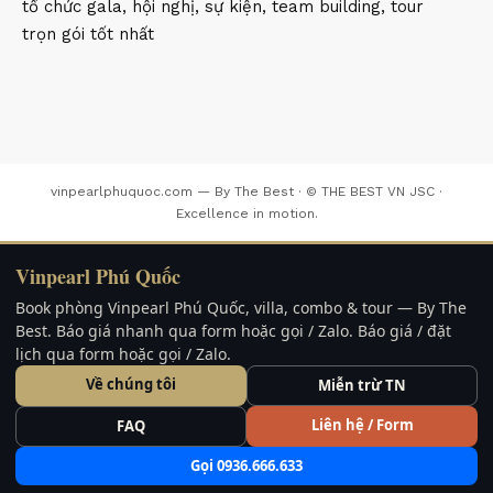
tổ chức gala, hội nghị, sự kiện, team building, tour
trọn gói tốt nhất
vinpearlphuquoc.com — By The Best · © THE BEST VN JSC ·
Excellence in motion.
Vinpearl Phú Quốc
Book phòng Vinpearl Phú Quốc, villa, combo & tour — By The
Best. Báo giá nhanh qua form hoặc gọi / Zalo. Báo giá / đặt
lịch qua form hoặc gọi / Zalo.
Về chúng tôi
Miễn trừ TN
Liên hệ / Form
FAQ
Gọi 0936.666.633