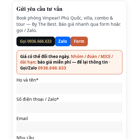
Gửi yêu cầu tư vấn
Book phòng Vinpearl Phú Quốc, villa, combo &
tour — By The Best. Báo giá nhanh qua form hoặc
gọi / Zalo.
Gọi 0936.666.633
Zalo
Form
Giá có thể đổi theo ngày.
Nhóm / đoàn / MICE /
dài hạn
: báo giá miễn phí — để lại thông tin ·
0936.666.633
Gọi/Zalo
Họ và tên*
Số điện thoại / Zalo*
Email
Nhu cầu