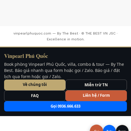
vinpearlphuquoc.com — By The Best · © THE BEST VN JSC ·
Excellence in motion.
Vinpearl Phú Quốc
Book phòng Vinpearl Phú Quốc, villa, combo & tour — By The
Best. Báo giá nhanh qua form hoặc gọi / Zalo. Báo giá / đặt
lịch qua form hoặc gọi / Zalo.
Về chúng tôi
Miễn trừ TN
Liên hệ / Form
FAQ
Gọi 0936.666.633