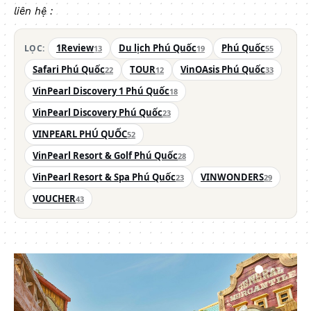
liên hệ :
1Review
Du lịch Phú Quốc
Phú Quốc
LỌC:
13
19
55
Safari Phú Quốc
TOUR
VinOAsis Phú Quốc
22
12
33
VinPearl Discovery 1 Phú Quốc
18
VinPearl Discovery Phú Quốc
23
VINPEARL PHÚ QUỐC
52
VinPearl Resort & Golf Phú Quốc
28
VinPearl Resort & Spa Phú Quốc
VINWONDERS
23
29
VOUCHER
43