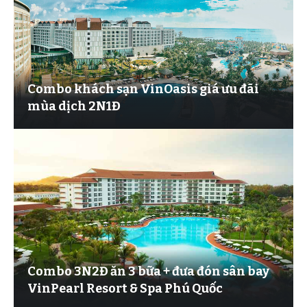
Combo khách sạn VinOasis giá ưu đãi
mùa dịch 2N1Đ
Combo 3N2Đ ăn 3 bữa + đưa đón sân bay
VinPearl Resort & Spa Phú Quốc