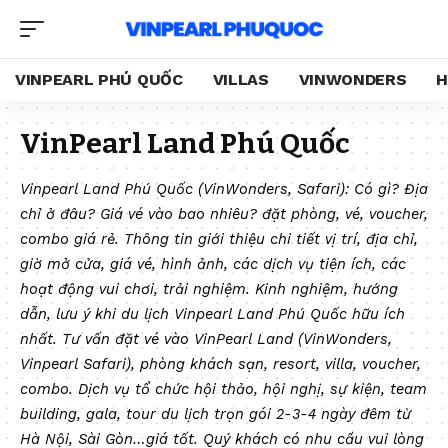
VINPEARL PHÚ QUỐC
VILLAS
VINWONDERS
H
VinPearl Land Phú Quốc
Vinpearl Land Phú Quốc (VinWonders, Safari): Có gì? Địa
chỉ ở đâu? Giá vé vào bao nhiêu? đặt phòng, vé, voucher,
combo giá rẻ.
Thông tin giới thiệu chi tiết vị trí, địa chỉ,
giờ mở cửa, giá vé, hình ảnh, các dịch vụ tiện ích, các
hoạt động vui chơi, trải nghiệm. Kinh nghiệm, hướng
dẫn, lưu ý khi du lịch Vinpearl Land Phú Quốc hữu ích
nhất.
Tư vấn đặt vé vào VinPearl Land (VinWonders,
Vinpearl Safari), phòng khách sạn, resort, villa, voucher,
combo. Dịch vụ tổ chức hội thảo, hội nghị, sự kiện, team
building, gala, tour du lịch trọn gói 2-3-4 ngày đêm từ
Hà Nội, Sài Gòn…giá tốt. Quý khách có nhu cầu vui lòng