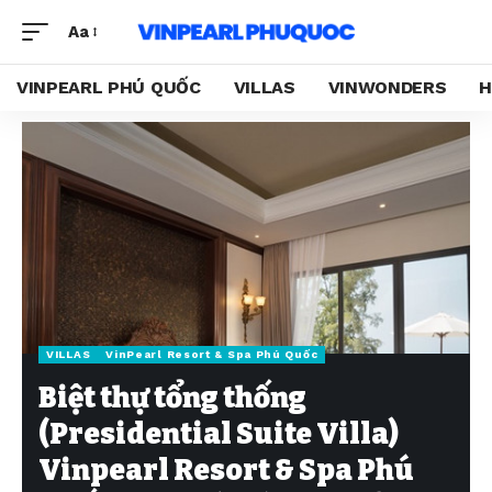
Aa
VINPEARL PHÚ QUỐC
VILLAS
VINWONDERS
H
VILLAS
VinPearl Resort & Spa Phú Quốc
Biệt thự tổng thống
(Presidential Suite Villa)
Vinpearl Resort & Spa Phú