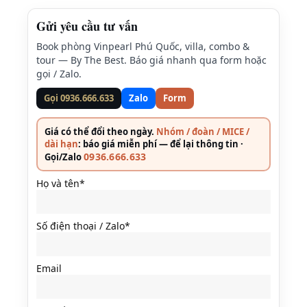
Gửi yêu cầu tư vấn
Book phòng Vinpearl Phú Quốc, villa, combo &
tour — By The Best. Báo giá nhanh qua form hoặc
gọi / Zalo.
Gọi 0936.666.633
Zalo
Form
Giá có thể đổi theo ngày.
Nhóm / đoàn / MICE /
dài hạn
: báo giá miễn phí — để lại thông tin ·
0936.666.633
Gọi/Zalo
Họ và tên*
Số điện thoại / Zalo*
Email