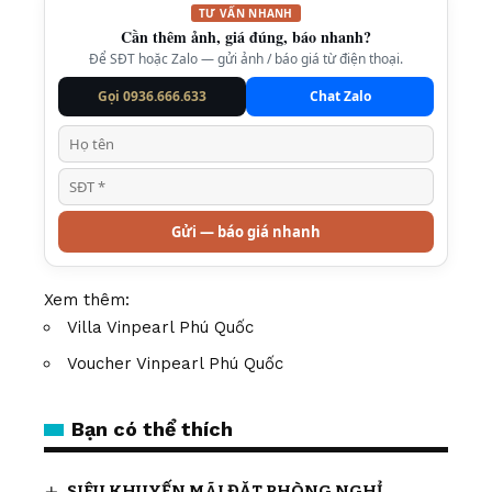
TƯ VẤN NHANH
Cần thêm ảnh, giá đúng, báo nhanh?
Để SĐT hoặc Zalo — gửi ảnh / báo giá từ điện thoại.
Gọi 0936.666.633
Chat Zalo
Gửi — báo giá nhanh
Xem thêm:
Villa Vinpearl Phú Quốc
Voucher Vinpearl Phú Quốc
Bạn có thể thích
SIÊU KHUYẾN MÃI ĐẶT PHÒNG NGHỈ