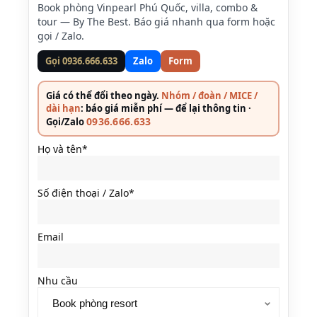
Book phòng Vinpearl Phú Quốc, villa, combo &
tour — By The Best. Báo giá nhanh qua form hoặc
gọi / Zalo.
Gọi 0936.666.633
Zalo
Form
Giá có thể đổi theo ngày.
Nhóm / đoàn / MICE /
dài hạn
: báo giá miễn phí — để lại thông tin ·
0936.666.633
Gọi/Zalo
Họ và tên*
Số điện thoại / Zalo*
Email
Nhu cầu