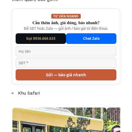
TƯ VẤN NHANH
Cần thêm ảnh, giá đúng, báo nhanh?
Để SĐT hoặc Zalo — gửi ảnh / báo giá từ điện thoại.
Gọi 0936.666.633
Chat Zalo
Gửi — báo giá nhanh
Khu Safari