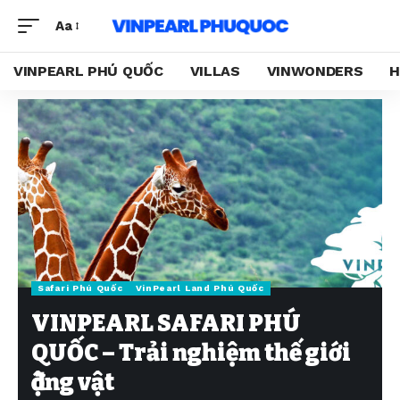
Aa
VINPEARL PHÚ QUỐC
VILLAS
VINWONDERS
H
Safari Phú Quốc
VinPearl Land Phú Quốc
VINPEARL SAFARI PHÚ
QUỐC – Trải nghiệm thế giới
động vật