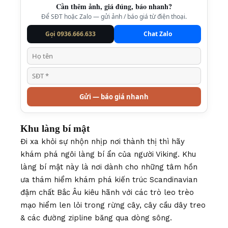
Cần thêm ảnh, giá đúng, báo nhanh?
Để SĐT hoặc Zalo — gửi ảnh / báo giá từ điện thoại.
Gọi 0936.666.633
Chat Zalo
Gửi — báo giá nhanh
Khu làng bí mật
Đi xa khỏi sự nhộn nhịp nơi thành thị thì hãy
khám phá ngôi làng bí ẩn của người Viking. Khu
làng bí mật này là nơi dành cho những tâm hồn
ưa thám hiểm khám phá kiến trúc Scandinavian
đậm chất Bắc Âu kiêu hãnh với các trò leo trèo
mạo hiểm len lỏi trong rừng cây, cây cầu dây treo
& các đường zipline băng qua dòng sông.