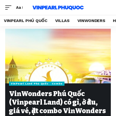
Aa
VINPEARL PHÚ QUỐC
VILLAS
VINWONDERS
H
VinPearl Land Phú Quốc
Combo
VinWonders Phú Quốc
(Vinpearl Land) có gì, ở đâu,
giá vé, đặt combo VinWonders