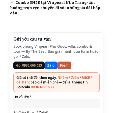
Combo 3N2Đ tại Vinpearl Nha Trang-tận
hưởng trọn vẹn chuyến đi với những ưu đãi hấp
dẫn
Gửi yêu cầu tư vấn
Book phòng Vinpearl Phú Quốc, villa, combo &
tour — By The Best. Báo giá nhanh qua form hoặc
gọi / Zalo.
Gọi 0936.666.633
Zalo
Form
Giá có thể đổi theo ngày.
Nhóm / đoàn / MICE /
dài hạn
: báo giá miễn phí — để lại thông tin ·
0936.666.633
Gọi/Zalo
Họ và tên*
Số điện thoại / Zalo*