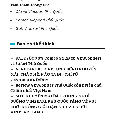
Xem thêm thông tin:
Giá vé Vinpearl Phú Quốc
Combo Vinpearl Phú Quốc
Golf Vinpearl Phú Quốc
Bạn có thể thích
SALE SỐC 70% Combo 3N2Đ tại Vinwonders
và Safari Phú Quốc
VINPEARL RESORT TƯNG BỪNG KHUYẾN
MÃI ‘CHÀO HÈ, NÀO TA ĐI!’ CHỈ TỪ
2.499.000VNĐ/ĐÊM
Review Vinwonder Phú Quốc công viên chủ
đề lớn nhất Việt Nam
SIÊU KHUYẾN MÃI ĐẶT PHÒNG NGHỈ
DƯỠNG VINPEARL PHÚ QUỐC TẶNG VÉ VUI
CHƠI KHÔNG GIỚI HẠN KHU VUI CHƠI
VINPEARLLAND