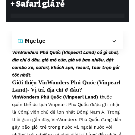
+ Safari giá rẻ
Mục lục
VinWonders Phú Quốc (Vinpearl Land) có gì chơi,
địa chỉ ở đâu, giờ mở cửa, giá vé bao nhiêu, đặt
combo xe, safari, khách sạn, resort, tour trọn gói
tốt nhất.
Giới thiệu VinWonders Phú Quốc (Vinpearl
Land)- Vị trí, địa chỉ ở đâu?
VinWonders Phú Quốc (Vinpearl Land)
thuộc
quần thể du lịch Vinpearl Phú Quốc được ghi nhận
là Công viên chủ đề lớn nhất Đông Nam Á. Trong
thời gian gần đây, VinWonders Phú Quốc đang dần
gây bão giới trẻ trong nước và ngoài nước với
những trải nghiệm vui chơi giải trí hàng đầu châu Á.