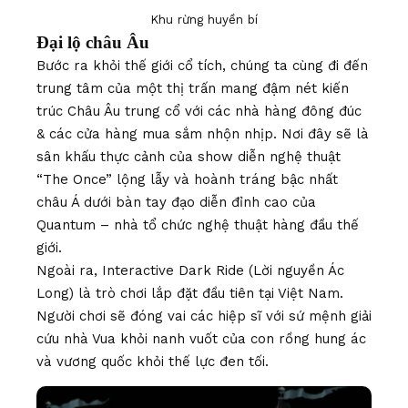
Khu rừng huyền bí
Đại lộ châu Âu
Bước ra khỏi thế giới cổ tích, chúng ta cùng đi đến
trung tâm của một thị trấn mang đậm nét kiến
trúc Châu Âu trung cổ với các nhà hàng đông đúc
& các cửa hàng mua sắm nhộn nhịp. Nơi đây sẽ là
sân khấu thực cảnh của show diễn nghệ thuật
“The Once” lộng lẫy và hoành tráng bậc nhất
châu Á dưới bàn tay đạo diễn đỉnh cao của
Quantum – nhà tổ chức nghệ thuật hàng đầu thế
giới.
Ngoài ra, Interactive Dark Ride (Lời nguyền Ác
Long) là trò chơi lắp đặt đầu tiên tại Việt Nam.
Người chơi sẽ đóng vai các hiệp sĩ với sứ mệnh giải
cứu nhà Vua khỏi nanh vuốt của con rồng hung ác
và vương quốc khỏi thế lực đen tối.