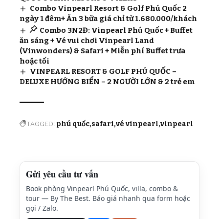
Combo Vinpearl Resort & Golf Phú Quốc 2
ngày 1 đêm+ Ăn 3 bữa giá chỉ từ 1.680.000/khách
Combo 3N2Đ: Vinpearl Phú Quốc + Buffet
ăn sáng + Vé vui chơi Vinpearl Land
(Vinwonders) & Safari + Miễn phí Buffet trưa
hoặc tối
VINPEARL RESORT & GOLF PHÚ QUỐC –
DELUXE HƯỚNG BIỂN – 2 NGƯỜI LỚN & 2 trẻ em
TAGGED:
phú quốc
safari
vé vinpearl
vinpearl
Gửi yêu cầu tư vấn
Book phòng Vinpearl Phú Quốc, villa, combo &
tour — By The Best. Báo giá nhanh qua form hoặc
gọi / Zalo.