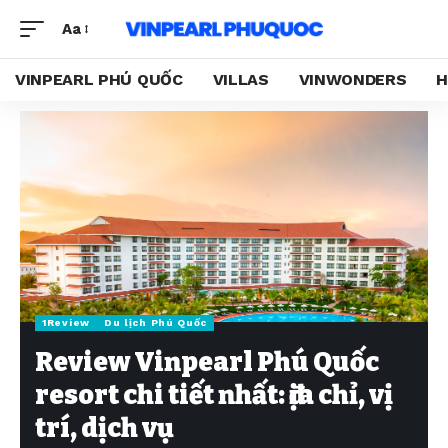
Aa
VINPEARL PHÚ QUỐC
VILLAS
VINWONDERS
H
1Review
Du lịch Phú Quốc
Review Vinpearl Phú Quốc
resort chi tiết nhất: địa chỉ, vị
trí, dịch vụ