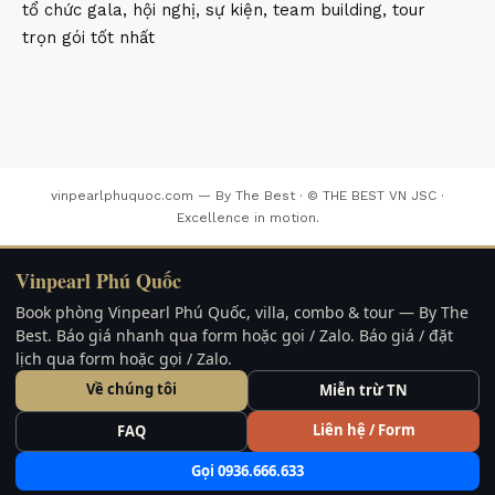
tổ chức gala, hội nghị, sự kiện, team building, tour
trọn gói tốt nhất
vinpearlphuquoc.com — By The Best · © THE BEST VN JSC ·
Excellence in motion.
Vinpearl Phú Quốc
Book phòng Vinpearl Phú Quốc, villa, combo & tour — By The
Best. Báo giá nhanh qua form hoặc gọi / Zalo. Báo giá / đặt
lịch qua form hoặc gọi / Zalo.
Về chúng tôi
Miễn trừ TN
Liên hệ / Form
FAQ
Gọi 0936.666.633