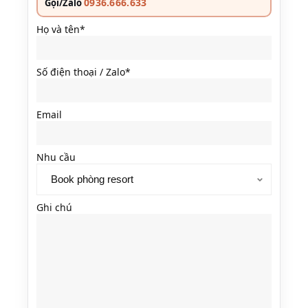
0936.666.633
Gọi/Zalo
Họ và tên*
Số điện thoại / Zalo*
Email
Nhu cầu
Ghi chú