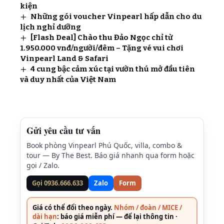
kiện
Những gói voucher Vinpearl hấp dẫn cho du
lịch nghỉ dưỡng
[Flash Deal] Chào thu Đảo Ngọc chỉ từ
1.950.000 vnđ/người/đêm – Tặng vé vui chơi
Vinpearl Land & Safari
4 cung bậc cảm xúc tại vườn thú mở đầu tiên
và duy nhất của Việt Nam
Gửi yêu cầu tư vấn
Book phòng Vinpearl Phú Quốc, villa, combo &
tour — By The Best. Báo giá nhanh qua form hoặc
gọi / Zalo.
Gọi 0936.666.633
Zalo
Form
Giá có thể đổi theo ngày.
Nhóm / đoàn / MICE /
dài hạn
: báo giá miễn phí — để lại thông tin ·