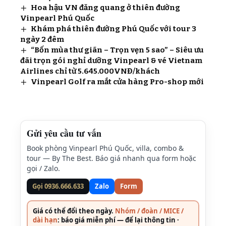
Hoa hậu VN đăng quang ở thiên đường
Vinpearl Phú Quốc
Khám phá thiên đường Phú Quốc với tour 3
ngày 2 đêm
“Bốn mùa thư giãn – Trọn vẹn 5 sao” – Siêu ưu
đãi trọn gói nghỉ dưỡng Vinpearl & vé Vietnam
Airlines chỉ từ 5.645.000VNĐ/khách
Vinpearl Golf ra mắt cửa hàng Pro-shop mới
Gửi yêu cầu tư vấn
Book phòng Vinpearl Phú Quốc, villa, combo &
tour — By The Best. Báo giá nhanh qua form hoặc
gọi / Zalo.
Gọi 0936.666.633
Zalo
Form
Giá có thể đổi theo ngày.
Nhóm / đoàn / MICE /
dài hạn
: báo giá miễn phí — để lại thông tin ·