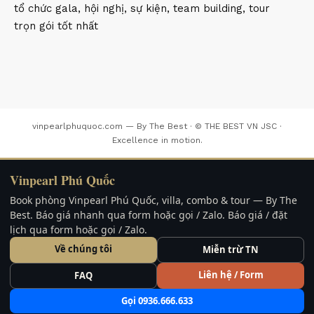
tổ chức gala, hội nghị, sự kiện, team building, tour
trọn gói tốt nhất
vinpearlphuquoc.com — By The Best · © THE BEST VN JSC ·
Excellence in motion.
Vinpearl Phú Quốc
Book phòng Vinpearl Phú Quốc, villa, combo & tour — By The
Best. Báo giá nhanh qua form hoặc gọi / Zalo. Báo giá / đặt
lịch qua form hoặc gọi / Zalo.
Về chúng tôi
Miễn trừ TN
Liên hệ / Form
FAQ
Gọi 0936.666.633