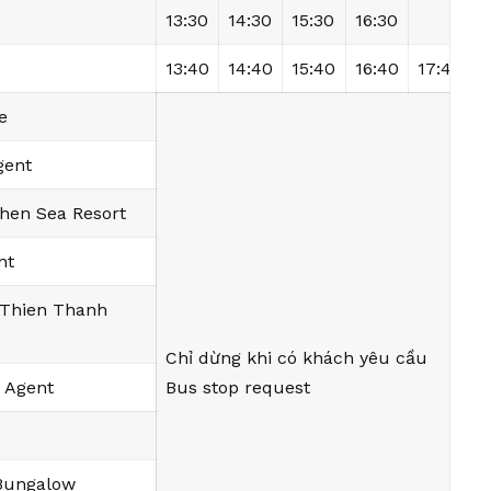
13:30
14:30
15:30
16:30
13:40
14:40
15:40
16:40
17:40
1
e
gent
hen Sea Resort
nt
 Thien Thanh
Chỉ dừng khi có khách yêu cầu
i Agent
Bus stop request
 Bungalow