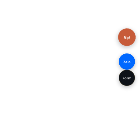
top request
1:35
13:35
14:35
top request
Gọi
1:50
13:50
14:50
2:00
14:00
15:00
Zalo
Form