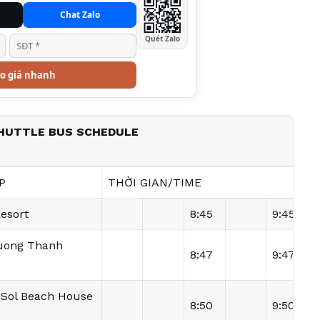
Chat Zalo
Quét Zalo
o giá nhanh
SHUTTLE BUS SCHEDULE
P
THỜI GIAN/TIME
Resort
8:45
9:45
uong Thanh
8:47
9:47
 Sol Beach House
8:50
9:50