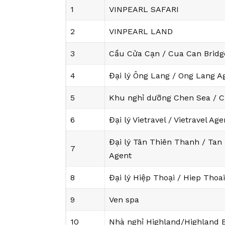
1
VINPEARL SAFARI
2
VINPEARL LAND
3
Cầu Cửa Cạn / Cua Can Bridg
4
Đại lý Ông Lang / Ong Lang A
5
Khu nghỉ dưỡng Chen Sea / C
6
Đại lý Vietravel / Vietravel Age
Đại lý Tân Thiên Thanh / Tan
7
Agent
8
Đại lý Hiệp Thoại / Hiep Thoa
9
Ven spa
10
Nhà nghỉ Highland/Highland