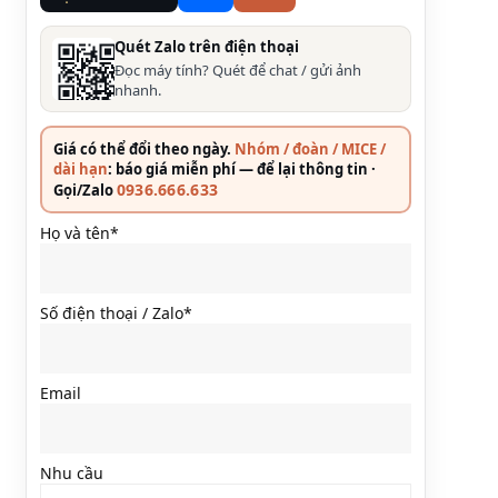
Quét Zalo trên điện thoại
Đọc máy tính? Quét để chat / gửi ảnh
nhanh.
Giá có thể đổi theo ngày.
Nhóm / đoàn / MICE /
dài hạn
: báo giá miễn phí — để lại thông tin ·
0936.666.633
Gọi/Zalo
Họ và tên*
Số điện thoại / Zalo*
13:45
Email
13:47
Nhu cầu
13:50