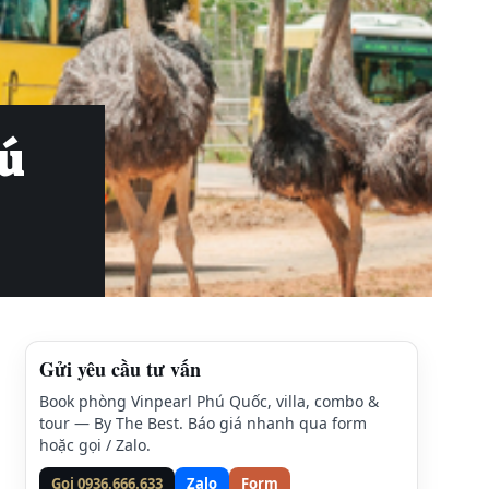
hú
Gửi yêu cầu tư vấn
Book phòng Vinpearl Phú Quốc, villa, combo &
tour — By The Best. Báo giá nhanh qua form
hoặc gọi / Zalo.
Gọi 0936.666.633
Zalo
Form