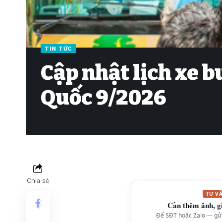
TIN TỨC
Cập nhật lịch xe 
Quốc 9/2026
Chia sẻ
TƯ V
Cần thêm ảnh, g
Để SĐT hoặc Zalo — gửi 