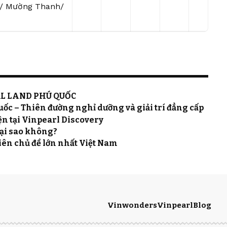
ch/ Mường Thanh/
RL LAND PHÚ QUỐC
ốc – Thiên đường nghỉ dưỡng và giải trí đẳng cấp
ện tại Vinpearl Discovery
tại sao không?
ên chủ đề lớn nhất Việt Nam
Vinwonders
Vinpearl
Blog