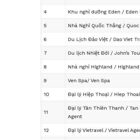
4
Khu nghỉ dưỡng Eden / Eden 
5
Nhà Nghỉ Quốc Thắng / Quoc
6
Du Lịch Đảo Việt / Dao Viet Tr
7
Du lịch Nhiệt Đới / John’s Tou
8
Nhà nghỉ Highland / Highlan
9
Ven Spa/ Ven Spa
10
Đại lý Hiệp Thoại / Hiep Thoa
Đại lý Tân Thiên Thanh / Tan
11
Agent
12
Đại lý Vietravel / Vietravel Age