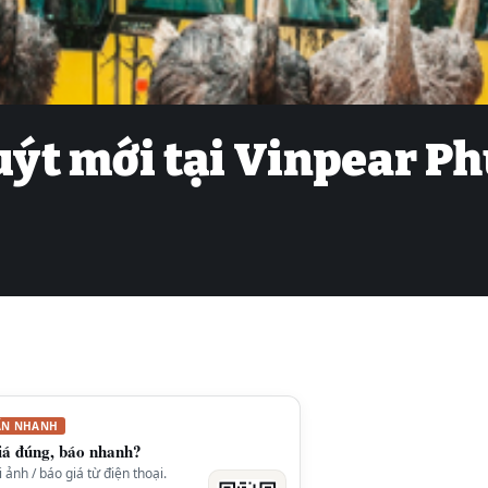
buýt mới tại Vinpear P
ẤN NHANH
iá đúng, báo nhanh?
ảnh / báo giá từ điện thoại.