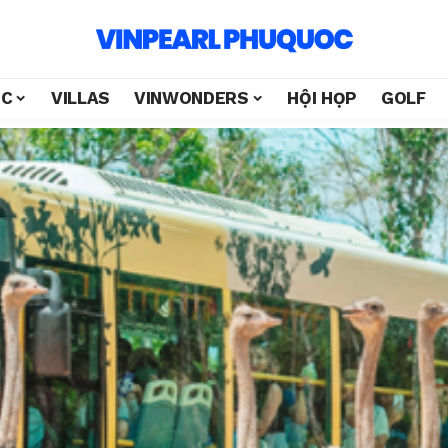
ỐC
VILLAS
VINWONDERS
HỘI HỌP
GOLF