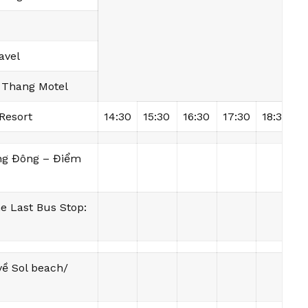
avel
 Thang Motel
Resort
14:30
15:30
16:30
17:30
18:30
1
ơng Đông – Điểm
e Last Bus Stop:
ề Sol beach/