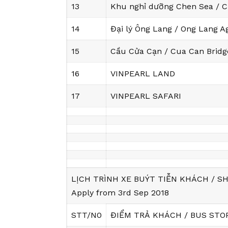
13
Khu nghỉ dưỡng Chen Sea / C
14
Đại lý Ông Lang / Ong Lang A
15
Cầu Cửa Cạn / Cua Can Bridg
16
VINPEARL LAND
17
VINPEARL SAFARI
LỊCH TRÌNH XE BUÝT TIỄN KHÁCH / 
Apply from 3rd Sep 2018
STT/N0
ĐIỂM TRẢ KHÁCH / BUS STO