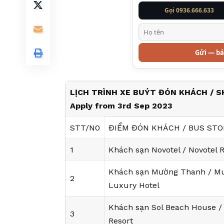
Gọi 0936.666.633
Gửi — bá
LỊCH TRÌNH XE BUÝT ĐÓN KHÁCH / 
Apply from 3rd Sep 2023
STT/N0
ĐIỂM ĐÓN KHÁCH / BUS STO
1
Khách sạn Novotel / Novotel 
Khách sạn Mường Thanh / M
2
Luxury Hotel
Khách sạn Sol Beach House /
3
Resort