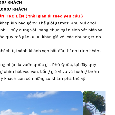
000/ KHÁCH
0,000/ KHÁCH
TRỞ LÊN ( thời gian đi theo yêu cầu )
rí khép kín bao gồm: Thế giới games; Khu vui chơi
mạnh; Thủy cung với hàng chục ngàn sinh vật biển và
ớc quy mô gần 3000 khán giả với các chương trình
khách tại sảnh khách sạn bắt đầu hành trình khám
ông nhận là vườn quốc gia Phú Quốc, tại đây quý
g chim hót véo von, tiếng gió vi vu và hương thơm
uý khách còn có những sự khám phá thú vị!