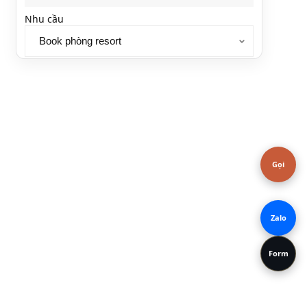
Nhu cầu
Ghi chú
Gọi
Zalo
Form