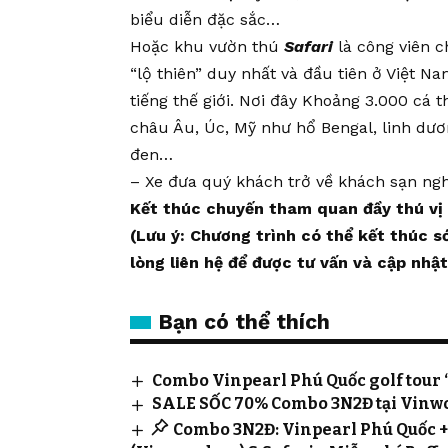
biểu diễn đặc sắc…
Hoặc khu vườn thú
Safari
là công viên c
“lộ thiên” duy nhất và đầu tiên ở Việt N
tiếng thế giới. Nơi đây Khoảng 3.000 cá 
châu Âu, Úc, Mỹ như hổ Bengal, linh dươ
đen…
– Xe đưa quý khách trở về khách sạn ngh
Kết thúc chuyến tham quan đầy thú vị
(Lưu ý: Chương trình có thể kết thúc 
lòng liên hệ để được tư vấn và cập nhậ
Bạn có thể thích
Combo Vinpearl Phú Quốc golf tour
SALE SỐC 70% Combo 3N2Đ tại Vinwo
Combo 3N2Đ: Vinpearl Phú Quốc + 