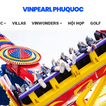
ỐC
VILLAS
VINWONDERS
HỘI HỌP
GOLF