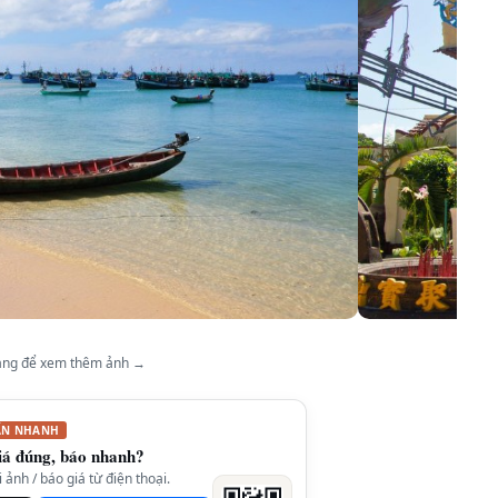
ang để xem thêm ảnh →
ẤN NHANH
iá đúng, báo nhanh?
ảnh / báo giá từ điện thoại.