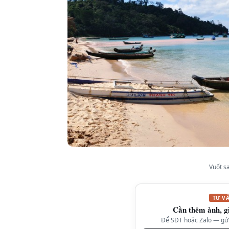
Vuốt s
TƯ V
Cần thêm ảnh, g
Để SĐT hoặc Zalo — gửi 