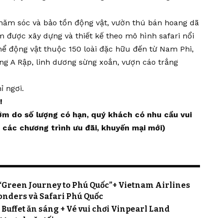
hăm sóc và bảo tồn động vật, vườn thú bán hoang dã
am được xây dựng và thiết kế theo mô hình safari nổi
thể động vật thuộc 150 loài đặc hữu đến từ Nam Phi,
ng A Rập, linh dương sừng xoắn, vượn cáo trắng
ỉ ngơi.
 !
sớm do số lượng có hạn, quý khách có nhu cầu vui
t các chương trình ưu đãi, khuyến mại mới)
 “Green Journey to Phú Quốc”+ Vietnam Airlines
nders và Safari Phú Quốc
Buffet ăn sáng + Vé vui chơi Vinpearl Land