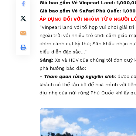
Giá bao gồm Vé Vinpearl Land: 1,000,
Giá bao gồm Vé Safari Phú Quốc: 1,09
ÁP DỤNG ĐỐI VỚI NHÓM TỪ 8 NGƯỜI LỚN 
“Vinpearl land với tổ hợp vui chơi giải t
ngoài trời với nhiều trò chơi cảm giác 
chim cánh cụt kỳ thú; Sân khấu nhạc nư
biểu diễn đặc sắc…”
Sáng:
Xe và HDV của chúng tôi đón quý 
phá hướng bắc đảo:
–
Tham quan rừng nguyên sinh
: được c
khách có thể tản bộ để hoà mình với tiến
dịu nhẹ của núi rừng Phú Quốc khi ấy q