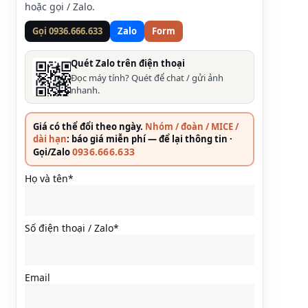
hoặc gọi / Zalo.
Gọi 0936.666.633
Zalo
Form
Quét Zalo trên điện thoại
Đọc máy tính? Quét để chat / gửi ảnh
nhanh.
Giá có thể đổi theo ngày.
Nhóm / đoàn / MICE /
dài hạn
: báo giá miễn phí — để lại thông tin ·
0936.666.633
Gọi/Zalo
Họ và tên*
Số điện thoại / Zalo*
Email