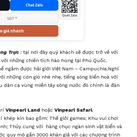
Chat Zalo
Quét Zalo
o giá nhanh
ung Trực
: tại nơi đây quý khách sẽ được trở về với
 với những chiến tích hào hùng tại Phú Quốc.
hể ngắm được hải giới Việt Nam – Campuchia.Nghỉ
i những cơn gió nhè nhẹ, tiếng sóng biển hoà với
iệu dân ca vùng miền tây sông nước đó chính là đàn
trí
Vinpearl Land
hoặc
Vinpearl Safari.
trí khép kín bao gồm: Thế giới games; Khu vui chơi
mạnh; Thủy cung với hàng chục ngàn sinh vật biển và
ớc quy mô gần 3000 khán giả với các chương trình