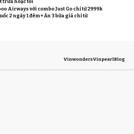
 trưa hoặc tối
boo Airways với combo Just Go chỉ từ 2999k
ốc 2 ngày 1 đêm+ Ăn 3 bữa giá chỉ từ
Vinwonders
Vinpearl
Blog