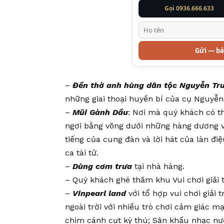
Gọi 0936.666.633
Gửi — bá
–
Đền thờ anh hùng dân tộc Nguyễn Tr
những giai thoại huyền bí của cụ Nguyễn
–
Mũi Gành Dầu
: Nơi mà quý khách có t
ngơi bằng võng dưới những hàng dương vớ
tiếng của cung đàn và lời hát của làn đ
ca tài tử.
–
Dùng cơm trưa
tại nhà hàng.
– Quý khách ghé thăm khu Vui chơi giải 
–
Vinpearl land
với tổ hợp vui chơi giải 
ngoài trời với nhiều trò chơi cảm giác 
chim cánh cụt kỳ thú; Sân khấu nhạc nư